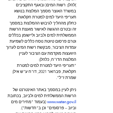
)להלן: רשות המים( ובאגף התקציבים 
במשרד האוצר מסמך המלצות בנושא 
תעריפי היעד למים למטרת חקלאות.  
כחלק מההליך לגיבוש ההמלצות במסמך 
זה ובטרם ההגשה לאישור מועצת הרשות 
הממשלתית למים ולביוב וליישומן בכללים 
וטרם פרסום טיוטת נוסח כללים לשמיעת 
עמדות הציבור, מבקשת רשות המים לערוך 
היוועצות מוקדמת עם הציבור לעניין 
המלצות הדו"ח, כלהלן: 
"תעריפי היעד למטרת למים למטרת 
חקלאות, פברואר 2021, דו"ח ע"ש אילן 
שמרת ז"ל".
ניתן לעיין במסמך באתר האינטרנט של 
הרשות הממשלתית למים ולביוב, בכתובת 
www.water.gov.il
 (בעמוד "מחירים מים 
וביוב – פרסומים" וכן ב"חדשות"). 