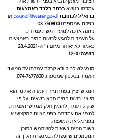
הציבור מוזמן להביא בפני הרשות את 
עמדתו בנושא 
בכתב בלבד באמצעות 
בדוא"ל לכתובת 
council@water.gov.il
 או 
בפקס שמספרו 
03-7608000
. 
ניתנה ארכה למועד הגשת עמדות.  
על העמדות להגיע לרשות המים באמצעים 
כאמור לא יאוחר 
מיום ד' ה-28.4.2021 
בשעה 12:00.
מוצע לשולח לוודא קבלת עמדתו עד המועד 
האמור בטלפון שמספרו: 
074-7677600
.
המגיש יציין בפתח נייר העמדה את מי הוא 
מייצג. רשות המים תהא רשאית, על פי 
שיקול דעתה, להזמין חלק ממגישי העמדות 
להציג את עמדתם בפני הצוות המקצועי או 
בפני מליאת המועצה. 
רשות המים רשאית להשתמש בתוכן 
המסמכים שיוגשו לה במסגרת הליך זה 