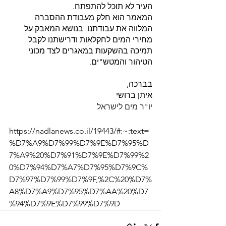
העיר לא תוכל להתפתח.
המאמר הוא חלק מעבודת ההסברה 
המלווה את עבודתנו  בנושא המאבק על 
מחירי המים לחקלאות ודרישתנו לקבל 
תמיכה בהשקעות במאגרים לצד מכוני 
הטיהור והמטש"ים.
בברכה, 
איתן ברושי
יו"ר מים לישראל
https://nadlanews.co.il/19443/#:~:text=
%D7%A9%D7%99%D7%9E%D7%95%D
7%A9%20%D7%91%D7%9E%D7%99%2
0%D7%94%D7%A7%D7%95%D7%9C%
D7%97%D7%99%D7%9F,%2C%20%D7%
A8%D7%A9%D7%95%D7%AA%20%D7
%94%D7%9E%D7%99%D7%9D